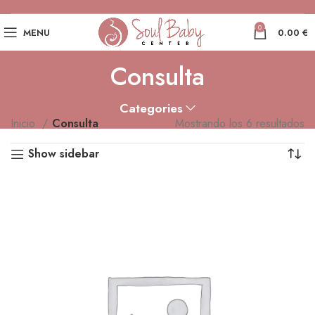
0
MENU
0.00
€
Consulta
Categories
Inicio
Consulta
Mostrando los 6 resultados
Show sidebar