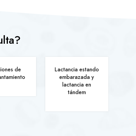
ulta?
ciones de
Lactancia estando
I
ntamiento
embarazada y
lactancia en
tándem