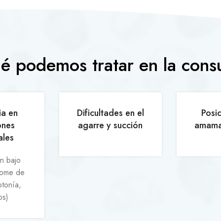
 podemos tratar en la cons
ia en
Dificultades en el
Posi
ones
agarre y succión
amama
ales
n bajo
rome de
tonía,
os)