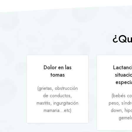
¿Qué
Dolor en las
Lactanc
tomas
situaci
especi
(grietas, obstrucción
de conductos,
(bebés co
mastitis, ingurgitación
peso, sínd
mamaria...etc)
down, hipo
gemel