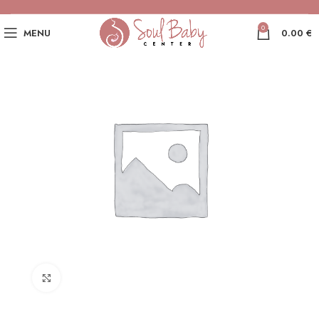
0
MENU
0.00
€
Click to enlarge