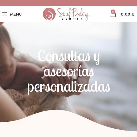
0
MENU
0.00
€
Consultas y
asesorías
personalizadas