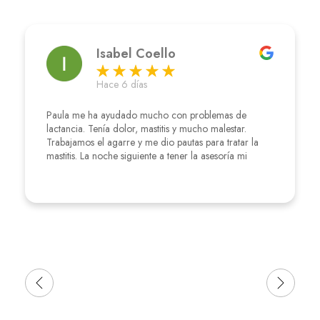
Isabel Coello
Hace 6 días
Paula me ha ayudado mucho con problemas de
lactancia. Tenía dolor, mastitis y mucho malestar.
Trabajamos el agarre y me dio pautas para tratar la
mastitis. La noche siguiente a tener la asesoría mi
bebé durmió 7horas seguidas y estaba más tranquila
que nunca. Super recomendable! 🙂