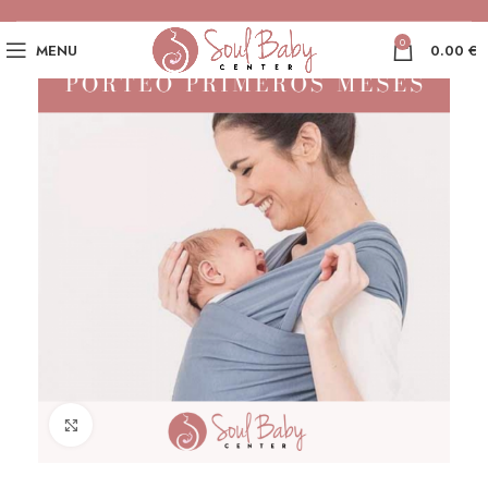
0
MENU
0.00
€
Click to enlarge