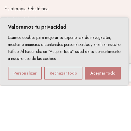
Fisioterapia Obstétrica
Nutrición Infantil
Valoramos tu privacidad
Dudas por Email
Usamos cookies para mejorar su experiencia de navegación,
TALLERES
mostrarle anuncios o contenidos personalizados y analizar nuestro
tráfico. Al hacer clic en “Aceptar todo” usted da su consentimiento
Masaje Infantil
a nuestro uso de las cookies.
AYUDA
Personalizar
Rechazar todo
Aceptar todo
Aviso Legal
Política de Privacidad
FAQ
Condiciones de contratación
Política de Devoluciones